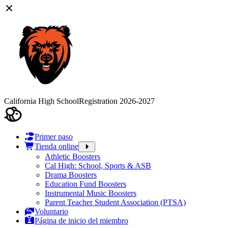
California High School
Registration 2026-2027
Primer paso
Tienda online
Athletic Boosters
Cal High: School, Sports & ASB
Drama Boosters
Education Fund Boosters
Instrumental Music Boosters
Parent Teacher Student Association (PTSA)
Voluntario
Página de inicio del miembro