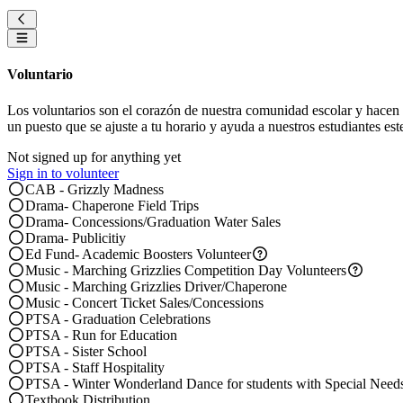
Voluntario
Los voluntarios son el corazón de nuestra comunidad escolar y hacen p
un puesto que se ajuste a tu horario y ayuda a nuestros estudiantes est
Not signed up for anything yet
Sign in to volunteer
CAB - Grizzly Madness
Drama- Chaperone Field Trips
Drama- Concessions/Graduation Water Sales
Drama- Publicitiy
Ed Fund- Academic Boosters Volunteer
Music - Marching Grizzlies Competition Day Volunteers
Music - Marching Grizzlies Driver/Chaperone
Music - Concert Ticket Sales/Concessions
PTSA - Graduation Celebrations
PTSA - Run for Education
PTSA - Sister School
PTSA - Staff Hospitality
PTSA - Winter Wonderland Dance for students with Special Need
Textbook Distribution